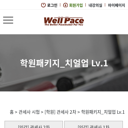
로그인
회원가입
내강의실
마이페이지
학원패키지_치얼업 Lv.1
홈
>
관세사 시험
>
[학원] 관세사 2차
>
학원패키지_치얼업 Lv.1
[인강] 관세사 2차
[인강] 관세사 1차