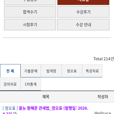
합격수기
수강후기
시험후기
수강 안내
Total
214
건
전 체
기출문제
법개정
정오표
특강자료
강의자료
1차통계
제목
작성자
[ 정오표 ]
올뉴 황혜준 관세법_정오표 (발행일: 2026.
Wellpace
4.23)