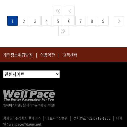
1
2
3
4
5
6
7
8
9
개인정보취급방침
이용약관
고객센터
|
|
|
회사명 : 주식회사 웰페이스
대표자 : 장종완
전화번호 : 02-6713-1355
이메
일 : wellpace@daum.net