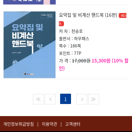
요약집 및 비계산 핸드북 (16판)
베스
트
저 자 : 천승호
출판사 : 하우패스
쪽수 : 186쪽
포인트 : 77P
17,000원
15,300원 (10% 할
가 격 :
인)
1
개인정보취급방침
이용약관
고객센터