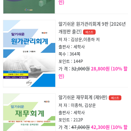
인)
알기쉬운 원가관리회계 9판 [2026년
개정판 출간]
베스트
저 자 : 김상운,이종하 저
출판사 : 세학사
쪽수 : 364쪽
포인트 : 144P
32,000원
28,800원 (10% 할
가 격 :
인)
알기쉬운 재무회계 (제9판)
베스트
저 자 : 이종하, 김상운
출판사 : 세학사
포인트 : 212P
47,000원
42,300원 (10% 할
가 격 :