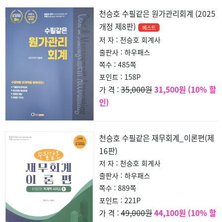
천승호 수필같은 원가관리회계 (2025
개정 제8판)
베스트
저 자 : 천승호 회계사
출판사 : 하우패스
쪽수 : 485쪽
포인트 : 158P
35,000원
31,500원 (10% 할
가 격 :
인)
천승호 수필같은 재무회계_이론편(제
16판)
저 자 : 천승호 회계사
출판사 : 하우패스
쪽수 : 889쪽
포인트 : 221P
49,000원
44,100원 (10% 할
가 격 :