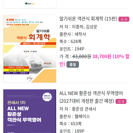
알기쉬운 객관식 회계학 (15판)
신 규
저 자 : 이종하, 김상운
출판사 : 세학사
쪽수 : 628쪽
포인트 : 194P
43,000원
38,700원 (10% 할
가 격 :
인)
품절
ALL NEW 황준성 객관식 무역영어
(2027대비 개정판 출간 예정)
신 규
저 자 : 황준성 관세사
출판사 : 웰페이스
쪽수 : 653쪽
포인트 : 189P