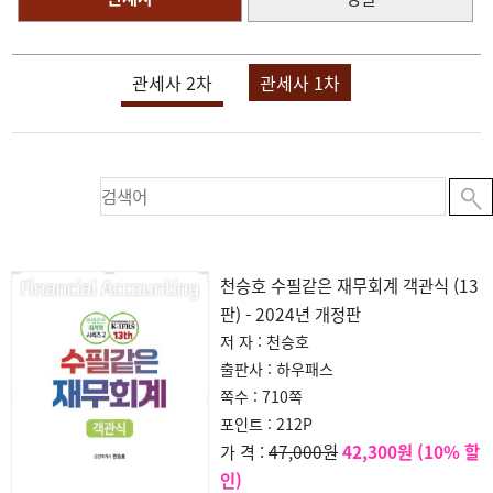
관세사 2차
관세사 1차
천승호 수필같은 재무회계 객관식 (13
판) - 2024년 개정판
저 자 : 천승호
출판사 : 하우패스
쪽수 : 710쪽
포인트 : 212P
47,000원
42,300원 (10% 할
가 격 :
인)