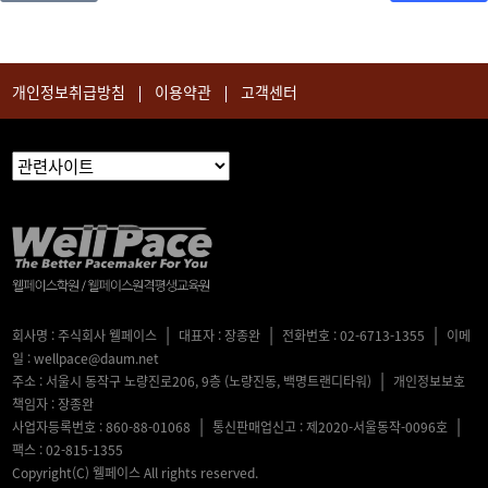
개인정보취급방침
이용약관
고객센터
|
|
|
회사명 : 주식회사 웰페이스
대표자 : 장종완
전화번호 : 02-6713-1355
이메
일 : wellpace@daum.net
|
주소 : 서울시 동작구 노량진로206, 9층 (노량진동, 백명트랜디타워)
개인정보보호
책임자 : 장종완
|
|
사업자등록번호 : 860-88-01068
통신판매업신고 : 제2020-서울동작-0096호
팩스 : 02-815-1355
Copyright(C) 웰페이스 All rights reserved.