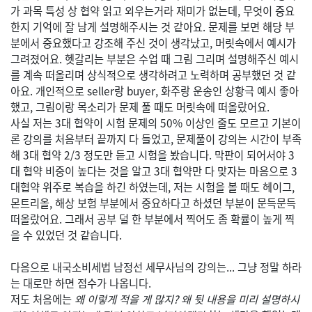
가 과목 특성 상 협약 읽고 외우는거라 재미가 없는데, 무엇이 중요
한지 기억에 잘 남게 설명해주시는 것 같아요. 문제를 보면 해당 부
분에서 중요했다고 강조해 주신 것이 생각났고, 머릿속에서 예시가
그려졌어요. 헷갈리는 부분은 수업 때 그림 그리며 설명해주신 예시
를 계속 떠올리며 상식적으로 생각하려고 노력하며 공부했던 것 같
아요. 개인적으로 seller랑 buyer, 화주랑 운송인 상황극 예시 좋아
했고, 그림이랑 목소리가 문제 풀 때도 머릿속에 떠올랐어요.
사실 저는 3대 협약이 시험 문제의 50% 이상인 줄도 모르고 기본이
론 강의를 처음부터 끝까지 다 들었고, 문제풀이 강의는 시간이 부족
해 3대 협약 2/3 정도만 듣고 시험을 봤습니다. 막판이 되어서야 3
대 협약 비중이 높다는 것을 알고 3대 협약만 다 맞자는 마음으로 3
대협약 위주로 복습을 하긴 하였는데, 저는 시험을 볼 때도 헤이그,
몬트리올, 해상 보험 부분에서 중요하다고 하셨던 부분이 문득문득
떠올랐어요. 그래서 공부 덜 한 부분에서 찍어도 좀 확률이 높게 찍
을 수 있었던 것 같습니다.
다음으로 내국소비세법 남정선 세무사님의 강의는... 그냥 정말 하라
는 대로만 하면 점수가 나옵니다.
저도 처음에는
왜 이렇게 적을 게 많지? 왜 뒷 내용을 미리 설명하시