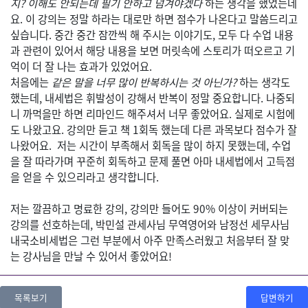
지? 이해도 안되는데 필기 안하고 넘겨야겠다
하는 생각을 했었는데
요. 이 강의는 정말 하라는 대로만 하면 점수가 나온다고 말씀드리고
싶습니다. 중간 중간 잠깐씩 해 주시는 이야기도, 모두 다 수업 내용
과 관련이 있어서 해당 내용을 보면 머릿속에 스토리가 떠오르고 기
억이 더 잘 나는 효과가 있었어요.
처음에는
같은 말을 너무 많이 반복하시는 것 아닌가?
하는 생각도
했는데, 내세법은 휘발성이 강해서 반복이 정말 중요합니다. 나중되
니 까먹을만 하면 리마인드 해주셔서 너무 좋았어요. 실제로 시험에
도 나왔고요. 강의만 듣고 책 1회독 했는데 다른 과목보다 점수가 잘
나왔어요. 저는 시간이 부족해서 회독을 많이 하지 못했는데, 수업
을 잘 따라가며 꾸준히 회독하고 문제 풀면 아마 내세법에서 고득점
을 얻을 수 있으리라고 생각합니다.
저는 깔끔하고 명료한 강의, 강의만 들어도 90% 이상이 커버되는
강의를 선호하는데, 박민설 관세사님 무역영어와 남정선 세무사님
내국소비세법은 그런 부분에서 아주 만족스러웠고 처음부터 잘 맞
는 강사님을 만날 수 있어서 좋았어요!
목록보기
답변하기