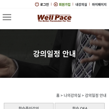
로그인
회원가입
내강의실
마이페이지
강의일정 안내
홈
>
나의강의실
>
강의일정 안내
학습중인강의
학습 Q&A