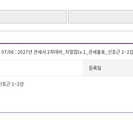
]
07/06 : 2027년 관세사 2차대비_치얼업Lv.1_관세율표_신호근 1~2
등록일
신호근 1~2강