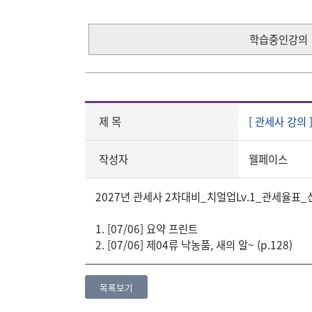
학습중인강의
제 목
[ 관세사 강의 
작성자
웰페이스
2027년 관세사 2차대비_치얼업Lv.1_관세율표_
1. [07/06] 요약 프린트
2. [07/06] 제04류 낙농품, 새의 알~ (p.128)
목록보기