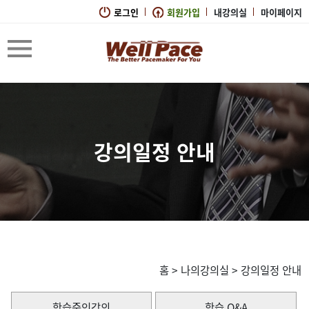
로그인
회원가입
내강의실
마이페이지
강의일정 안내
홈
>
나의강의실
>
강의일정 안내
학습중인강의
학습 Q&A