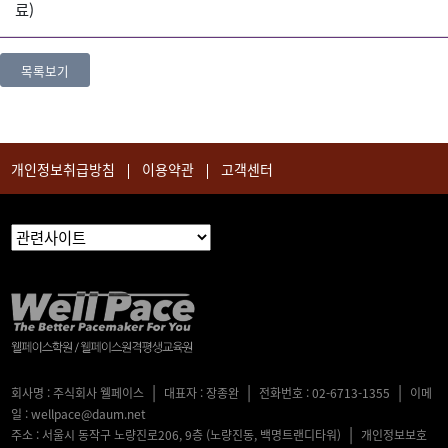
료)
목록보기
개인정보취급방침
이용약관
고객센터
|
|
|
회사명 : 주식회사 웰페이스
대표자 : 장종완
전화번호 : 02-6713-1355
이메
일 : wellpace@daum.net
|
주소 : 서울시 동작구 노량진로206, 9층 (노량진동, 백명트랜디타워)
개인정보보호